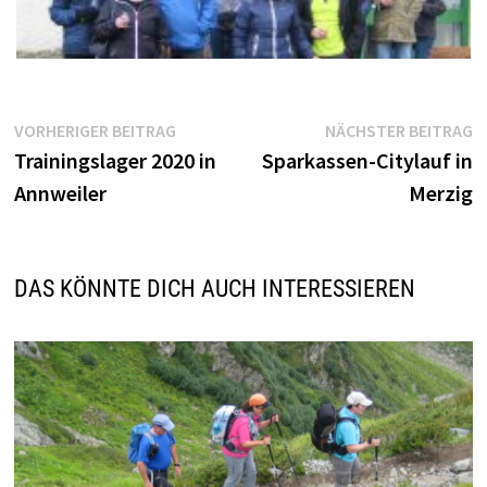
Beitragsnavigation
Vorheriger
N
VORHERIGER BEITRAG
NÄCHSTER BEITRAG
Beitrag:
B
Trainingslager 2020 in
Sparkassen-Citylauf in
Annweiler
Merzig
DAS KÖNNTE DICH AUCH INTERESSIEREN