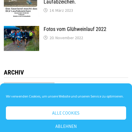
Laufabzeichen.
14. März 2023
Fotos vom Glühweinlauf 2022
20. November 2022
ARCHIV
Archiv
Wir verwenden Cookies, um unsere Website und unseren Service zu optimieren.
ALLE COOKIES
ABLEHNEN
KV Niedtal-Saargau e.V. | Stolz präsentiert von
WordPress
und