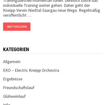
Trainingsbetrieb momentan ruhen. Dennoch sollte das
individuelle Training weiter gehen. Daher geht der
Kneipp-Verein Niedtal-Saargau neue Wege. Regelmäßig
veröffentlicht …
TRAININGSVIDEOS
WEITERLESEN
KATEGORIEN
Allgemein
EKO – Electric Kneipp Orchestra
Ergebnisse
Freundschaftslauf
Glühweinlauf
Info